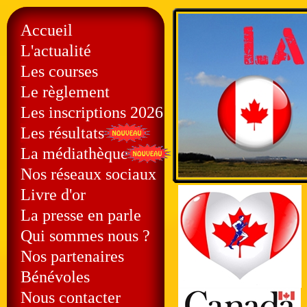
Accueil
L'actualité
Les courses
Le règlement
Les inscriptions 2026
Les résultats
La médiathèque
Nos réseaux sociaux
Livre d'or
La presse en parle
Qui sommes nous ?
Nos partenaires
Bénévoles
Nous contacter