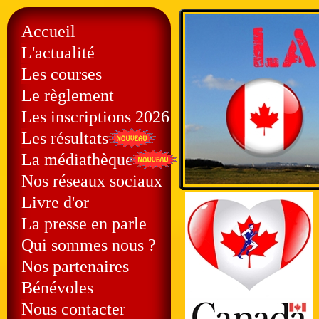
Accueil
L'actualité
Les courses
Le règlement
Les inscriptions 2026
Les résultats
La médiathèque
Nos réseaux sociaux
Livre d'or
La presse en parle
Qui sommes nous ?
Nos partenaires
Bénévoles
Nous contacter